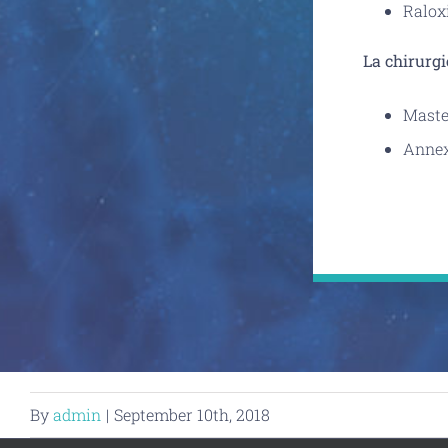
Ralox
La chirurgi
Mastec
Annex
By
admin
|
September 10th, 2018