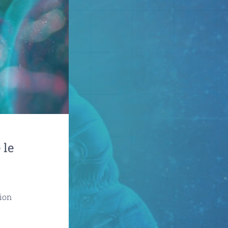
 le
tion