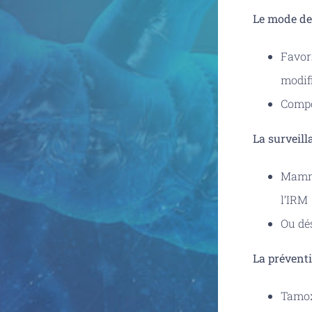
Le mode de
Favori
modifi
Compo
La surveill
Mammog
l’IRM
Ou dé
La préven
Tamox