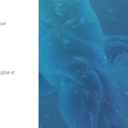
que
aphie et